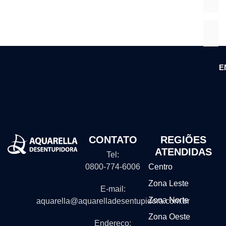
E
CONTATO
REGIÕES
ATENDIDAS
Tel:
0800-774-6006
Centro
Zona Leste
E-mail:
Zona Norte
aquarella@aquarelladesentupidora.com.br
Zona Oeste
Endereço: