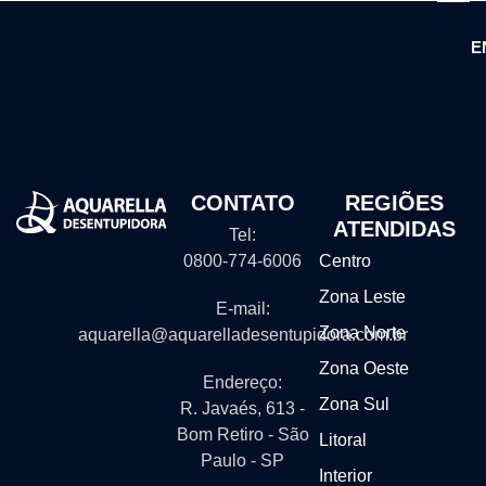
E
CONTATO
REGIÕES
ATENDIDAS
Tel:
0800-774-6006
Centro
Zona Leste
E-mail:
Zona Norte
aquarella@aquarelladesentupidora.com.br
Zona Oeste
Endereço:
Zona Sul
R. Javaés, 613 -
Bom Retiro - São
Litoral
Paulo - SP
Interior