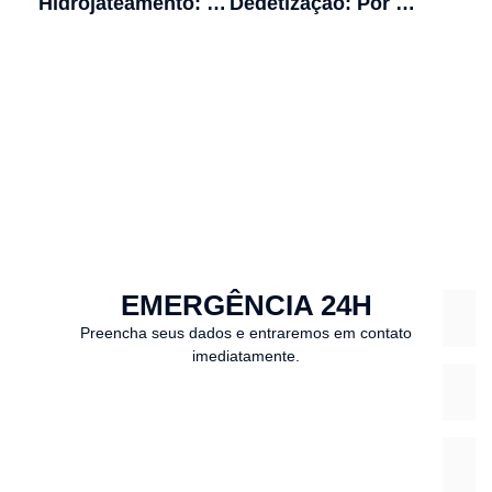
Hidrojateamento: solução de entupimento em canos antigos
Dedetização: Por que contratar profissionais?
EMERGÊNCIA 24H
Preencha seus dados e entraremos em contato
imediatamente.