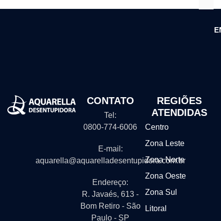
E
CONTATO
REGIÕES
ATENDIDAS
Tel:
0800-774-6006
Centro
Zona Leste
E-mail:
Zona Norte
aquarella@aquarelladesentupidora.com.br
Zona Oeste
Endereço:
Zona Sul
R. Javaés, 613 -
Bom Retiro - São
Litoral
Paulo - SP