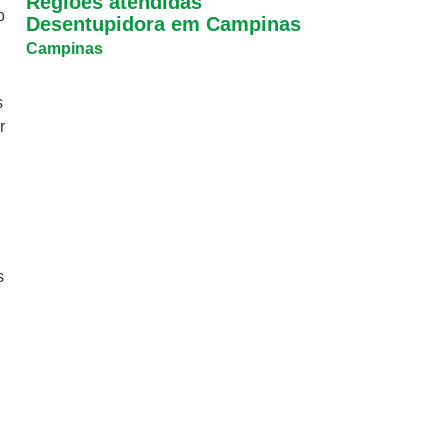
Regiões atendidas
o
Desentupidora em Campinas
Campinas
s
r
s