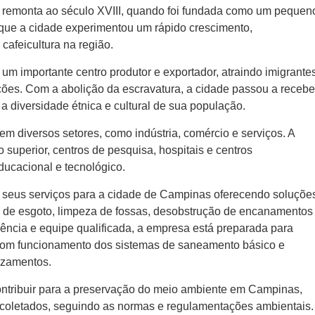
ia remonta ao século XVIII, quando foi fundada como um pequen
X que a cidade experimentou um rápido crescimento,
cafeicultura na região.
um importante centro produtor e exportador, atraindo imigrante
ações. Com a abolição da escravatura, a cidade passou a recebe
a diversidade étnica e cultural de sua população.
 diversos setores, como indústria, comércio e serviços. A
o superior, centros de pesquisa, hospitais e centros
ucacional e tecnológico.
m seus serviços para a cidade de Campinas oferecendo soluçõe
 de esgoto, limpeza de fossas, desobstrução de encanamentos
iência e equipe qualificada, a empresa está preparada para
 bom funcionamento dos sistemas de saneamento básico e
azamentos.
ontribuir para a preservação do meio ambiente em Campinas,
 coletados, seguindo as normas e regulamentações ambientais.