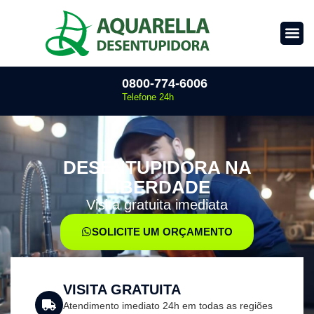
0800-774-6006
Telefone 24h
DESENTUPIDORA NA
LIBERDADE
Visita gratuita imediata
SOLICITE UM ORÇAMENTO
VISITA GRATUITA
Atendimento imediato 24h em todas as regiões