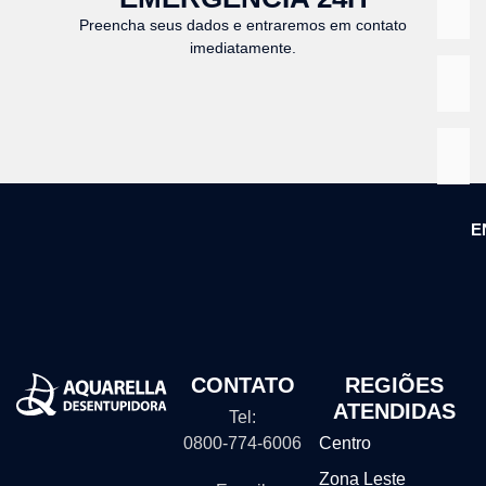
Preencha seus dados e entraremos em contato
imediatamente.
E
CONTATO
REGIÕES
ATENDIDAS
Tel:
0800-774-6006
Centro
Zona Leste