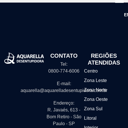
E
CONTATO
REGIÕES
ATENDIDAS
Tel:
0800-774-6006
Centro
Zona Leste
E-mail:
Zona Norte
aquarella@aquarelladesentupidora.com.br
Zona Oeste
Endereço:
Zona Sul
R. Javaés, 613 -
Bom Retiro - São
Litoral
Paulo - SP
Interior