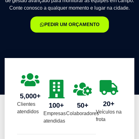
de gestão avançado para monitorar as equipes em campo.
Conte conosco a qualquer momento e lugar na cidade.
PEDIR UM ORÇAMENTO
5,000
+
20
+
Clientes
100
+
50
+
atendidos
Veículos na
Empresas
Colaboradores
frota
atendidas