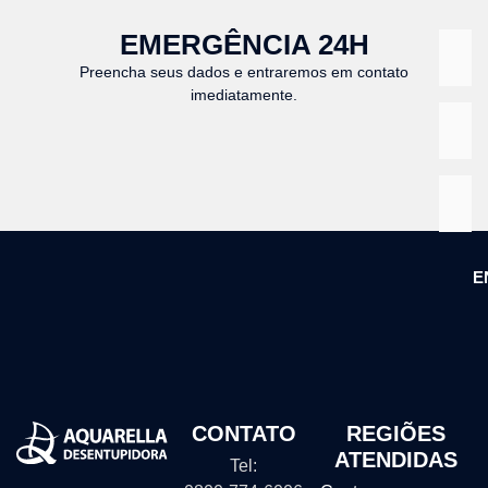
EMERGÊNCIA 24H
Preencha seus dados e entraremos em contato
imediatamente.
E
CONTATO
REGIÕES
ATENDIDAS
Tel: