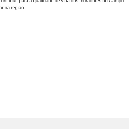
contribuir para a qualidade de vida dos moradores do Campo
r na região.