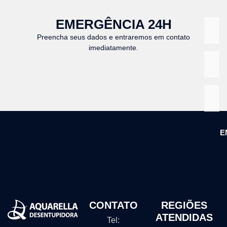
EMERGÊNCIA 24H
Preencha seus dados e entraremos em contato
imediatamente.
E
CONTATO
REGIÕES
ATENDIDAS
Tel: