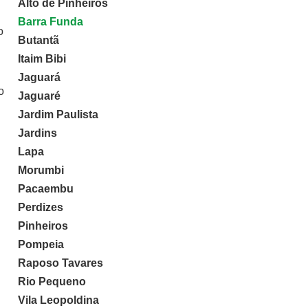
Alto de Pinheiros
Barra Funda
o
Butantã
Itaim Bibi
Jaguará
o
Jaguaré
Jardim Paulista
Jardins
Lapa
Morumbi
Pacaembu
Perdizes
Pinheiros
Pompeia
Raposo Tavares
Rio Pequeno
Vila Leopoldina