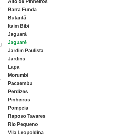
Alto de Pinheiros
,
Barra Funda
Butantã
Itaim Bibi
Jaguará
Jaguaré
l
Jardim Paulista
Jardins
Lapa
Morumbi
s
Pacaembu
Perdizes
Pinheiros
Pompeia
Raposo Tavares
Rio Pequeno
Vila Leopoldina