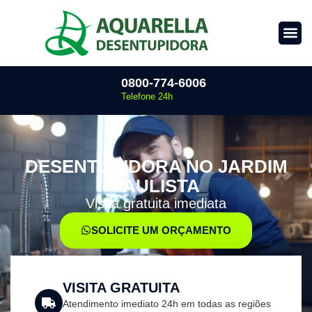
0800-774-6006
Telefone 24h
DESENTUPIDORA NO JARDIM
PAULISTA
Visita gratuita imediata
SOLICITE UM ORÇAMENTO
VISITA GRATUITA
Atendimento imediato 24h em todas as regiões