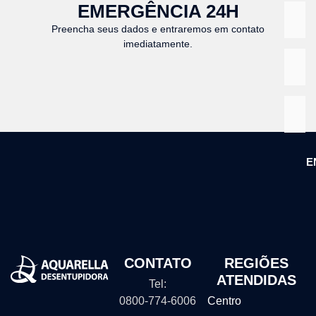
EMERGÊNCIA 24H
Preencha seus dados e entraremos em contato
imediatamente.
E
CONTATO
REGIÕES
ATENDIDAS
Tel:
0800-774-6006
Centro