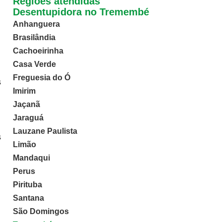
Regiões atendidas
Desentupidora no Tremembé
Anhanguera
Brasilândia
Cachoeirinha
Casa Verde
Freguesia do Ó
s
Imirim
Jaçanã
Jaraguá
Lauzane Paulista
s
Limão
Mandaqui
Perus
Pirituba
Santana
São Domingos